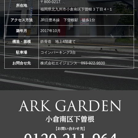
〒800-0217
所在地
福岡県北九州市小倉南区下曽根３丁目４−１
アクセス方法
JR日豊本線 下曽根駅 徒歩1分
築年月
2017年10月
構造・規模
鉄骨造 地上4階建て
駐車場
コインパーキング3台
お問合せ先
株式会社エイジェンス 093-922-9600