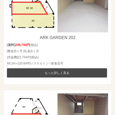
ARK GARDEN 202
[賃料]
249,744円
(税込)
[敷金]3ヶ月 [礼金]1ヶ月
[共益費]22,704円(税込)
68.24㎡(20.64坪) / スケルトン / 飲食店可
もっと詳しく見る