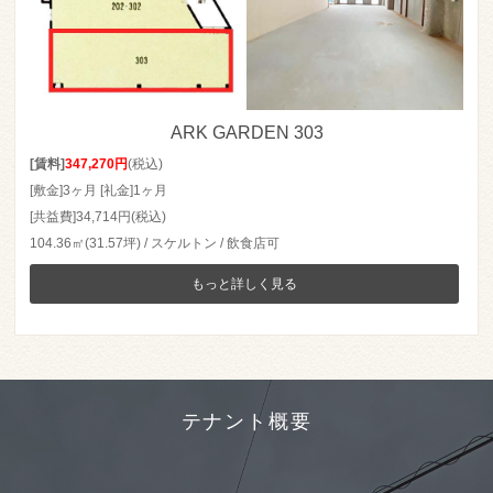
ARK GARDEN 303
[賃料]
347,270円
(税込)
[敷金]3ヶ月 [礼金]1ヶ月
[共益費]34,714円(税込)
104.36㎡(31.57坪) / スケルトン / 飲食店可
もっと詳しく見る
テナント概要