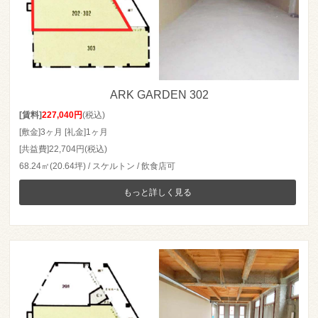
ARK GARDEN 302
[賃料]
227,040円
(税込)
[敷金]3ヶ月 [礼金]1ヶ月
[共益費]22,704円(税込)
68.24㎡(20.64坪) / スケルトン / 飲食店可
もっと詳しく見る