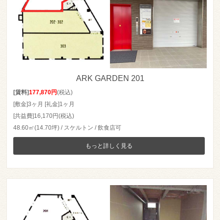
ARK GARDEN 201
[賃料]
177,870円
(税込)
[敷金]3ヶ月 [礼金]1ヶ月
[共益費]16,170円(税込)
48.60㎡(14.70坪) / スケルトン / 飲食店可
もっと詳しく見る