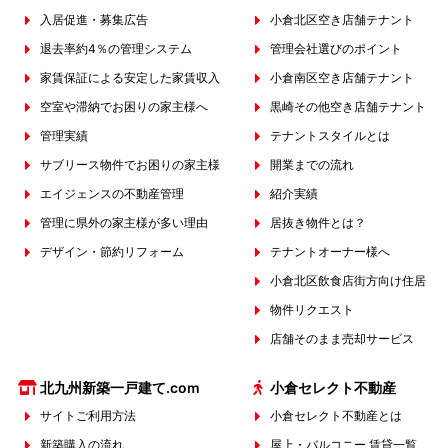
入居促進・募集広告
小倉北区空き店舗テナント
退去率約4％の管理システム
管理会社選びのポイント
家賃保証による安定した家賃収入
小倉南区空き店舗テナント
空室や滞納でお困りの家主様へ
黒崎その他空き店舗テナント
管理実績
テナントスタイルとは
サブリース物件でお困りの家主様
開業までの流れ
エイジェンスの不動産管理
紹介実績
管理に県外の家主様が多い理由
居抜き物件とは？
デザイン・節約リフォーム
テナントオーナー様へ
小倉北区飲食店街方向け住居
物件リクエスト
店舗そのまま売却サービス
北九州新築一戸建て.com
小倉セレクト不動産
サイトご利用方法
小倉セレクト不動産とは
新築購入の流れ
屋上・バルコニー 賃貸一覧